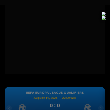
PA LEAGUE QUALIFIERS
UEFA CHAMPIONS L
11, 2026 — 22:59 WIB
August 11, 20
0 : 0
0 
Previous
Next