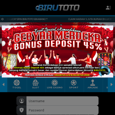
 DI LUCKY SPIN BIRUTOTO SEKARANG!!!
CLAIM HADIAH 5 JUTA RUPIAH DI LUCKY SPIN 
TOGEL
SLOT
LIVE CASINO
SPORT
ARCADE
SABU