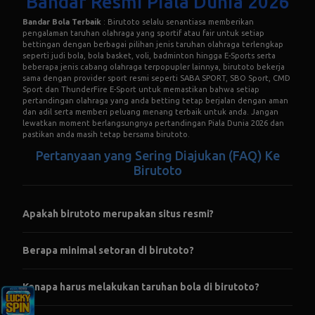
Bandar Resmi Piala Dunia 2026
Bandar Bola Terbaik
: Birutoto selalu senantiasa memberikan
pengalaman taruhan olahraga yang sportif atau fair untuk setiap
bettingan dengan berbagai pilihan jenis taruhan olahraga terlengkap
seperti judi bola, bola basket, voli, badminton hingga E-Sports serta
beberapa jenis cabang olahraga terpopupler lainnya, birutoto bekerja
sama dengan provider sport resmi seperti SABA SPORT, SBO Sport, CMD
Sport dan ThunderFire E-Sport untuk memastikan bahwa setiap
pertandingan olahraga yang anda betting tetap berjalan dengan aman
dan adil serta memberi peluang menang terbaik untuk anda. Jangan
lewatkan moment berlangsungnya pertandingan Piala Dunia 2026 dan
pastikan anda masih tetap bersama birutoto.
Pertanyaan yang Sering Diajukan (FAQ) Ke
Birutoto
Apakah birutoto merupakan situs resmi?
Benar! birutoto merupakan situs resmi yang sudah tidak di
Berapa minimal setoran di birutoto?
ragukan lagi kredibilitasnya di industri taruhan online yang ada di
indonesia
Birutoto menawarkan setoran terendah dimulai dari lima ribu
Kenapa harus melakukan taruhan bola di birutoto?
rupiah dengan minimal penarikan lima puluh ribu rupiah saja, anda
dapat melakukan setoran menggunakan Transfer Bank, E-Wallet,
Birutoto selalu mengedepankan sistem permainan yang fair dan
Pulsa serta QRIS 1 detik.