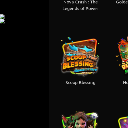
Nova Crash : The
Golde
Legends of Power
Scoop Blessing
Ho