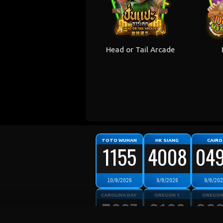
Head or Tail Arcade
TOTO WUHAN
HK SIANG
CAIR
1155
4008
04
10/8/2026
9/8/2026
9/8/20
CAROLINA DAY
OREGON 1
OREGON
5297
6129
62