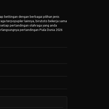
ap bettingan dengan berbagai pilihan jenis
hraga terpopupler lainnya, birutoto bekerja sama
setiap pertandingan olahraga yang anda
rlangsungnya pertandingan Piala Dunia 2026
 indonesia
, anda dapat melakukan setoran menggunakan
 contohnya untuk taruhan judi bola birutoto