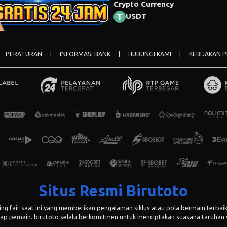
Crypto Currency
USDT
PERATURAN
|
INFORMASI BANK
|
HUBUNGI KAMI
|
KEBIJAKAN P
Situs Resmi Birutoto
ing fair saat ini yang memberikan pengalaman siklus atau pola bermain terba
ap pemain. birutoto selalu berkomitmen untuk menciptakan suasana taruhan y