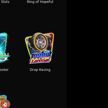
 Slots
Ring of Hopeful
ooter
Drop Racing