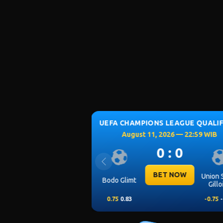
10/8/2026
10/8/2026
10/8/20
UEFA CHAMPIONS LEAGUE QUALIF
August 12, 2026 — 00:00 WIB
0 : 0
Previous
BET NOW
Kauno
Din
Zalgiris
Zag
-1.25
1.00
1.25