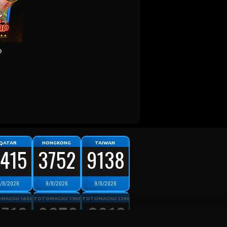
p
QATAR
HONGKONG
TAIWAN
415
3752
9138
/8/2026
9/8/2026
9/8/2026
MACAU 1600
TOTOMACAU 1900
TOTOMACAU 2200
0712
9658
3916