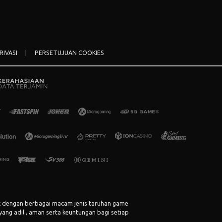
RIVASI
|
PERSETUJUAN COOKIES
ik dengan berbagai macam jenis taruhan game
ang adil , aman serta keuntungan bagi setiap