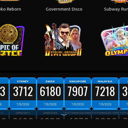
eko Reborn
Government Disco
Subway Ru
ic of Aztec
Mafia Ways II: Metro
The Beat of O
Haven Heist
1000
O
SYDNEY
SWISS
SINGAPORE
MALAYSIA
13
3712
6180
7907
7218
3
26
7/8/2026
7/8/2026
7/8/2026
7/8/2026
7
 2
OREGON 3
OREGON4
TOTOMACAU 0000
TOTOMACAU 1300
TOTO
06
0198
1233
4072
6300