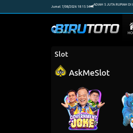
CLAIM HADIAH 5 JUTA RUPIAH DI LUCK
Jumat 7/08/2026 18:15:55
HO
Slot
AskMeSlot