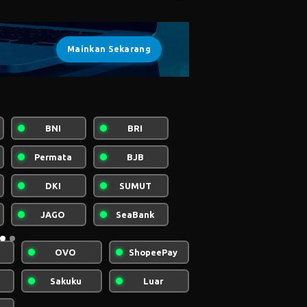
s
Punk Star
Mainkan Sekarang
s
Mega
UOB
nk
Allobank
den
Kraken Treasure
OVO
ShopeePay
Sakuku
Luar