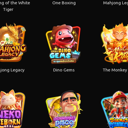
g of the White
One Boxing
Mahjong Le
Tiger
jong Legacy
Dino Gems
The Monkey 