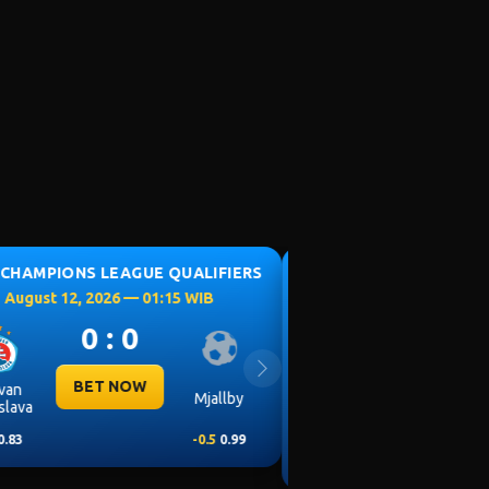
7/8/2026
7/8/2026
7/8/2026
oker
Ghost House
OTBALL F24 ELITE CLUB FRIENDLY
ul
Vampire Hunter
August 8, 2026 — 01:00 WIB
0 : 2
Next
BET NOW
e-
e-Chelsea
hester
ited
0
0.53
0.00
-0.77