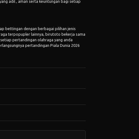
ang adil , aman serta keuntungan bagi setiap
ap bettingan dengan berbagai pilihan jenis
hraga terpopupler lainnya, birutoto bekerja sama
setiap pertandingan olahraga yang anda
rlangsungnya pertandingan Piala Dunia 2026
 indonesia
, anda dapat melakukan setoran menggunakan
 contohnya untuk taruhan judi bola birutoto