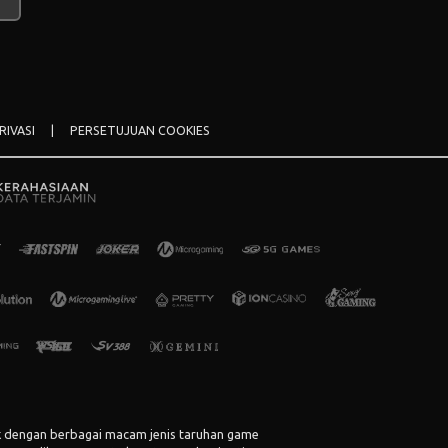
on
Pet Ranger
RIVASI
|
PERSETUJUAN COOKIES
sine
Fishing's Paradise
alth
Tiki Paradise
ik dengan berbagai macam jenis taruhan game