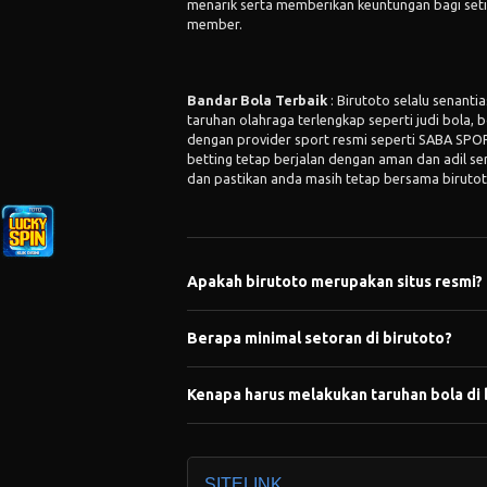
menarik serta memberikan keuntungan bagi seti
member.
Bandar Bola Terbaik
: Birutoto selalu senanti
taruhan olahraga terlengkap seperti judi bola, 
dengan provider sport resmi seperti SABA SPO
betting tetap berjalan dengan aman dan adil s
dan pastikan anda masih tetap bersama birutot
Clash of War
Ro
Apakah birutoto merupakan situs resmi?
Benar! birutoto merupakan situs resmi yang suda
Berapa minimal setoran di birutoto?
Birutoto menawarkan setoran terendah dimulai 
Kenapa harus melakukan taruhan bola di 
Transfer Bank, E-Wallet, Pulsa serta QRIS 1 deti
Birutoto selalu mengedepankan sistem permaina
menjadi jawaban paling tepat karena berapapu
SITELINK